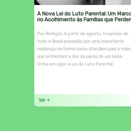
A Nova Lei do Luto Parental: Um Marc
no Acolhimento às Famílias que Perde
Seus Bebês
Por Redação A partir de agosto, hospitais de
todo o Brasil passarão por uma importante
mudança na forma como atendem pais e mãe
que enfrentam a dor da perda de um bebê.
Entra em vigor a Lei do Luto Parental,
Ver +