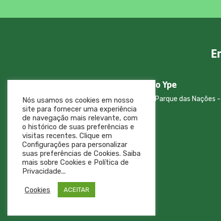
E
Cemitério Parque Jardim do Ype
Av. Jose Vicente Aiello, 22-125 - Parque das Nações -
Nós usamos os cookies em nosso
Bauru - CEP 17053–013
site para fornecer uma experiência
de navegação mais relevante, com
(14) 3223-8066
o histórico de suas preferências e
visitas recentes. Clique em
Todos os dias das 08 às 17:00h
Configurações para personalizar
suas preferências de Cookies. Saiba
mais sobre Cookies e Política de
Privacidade...
Cookies
ACEITAR