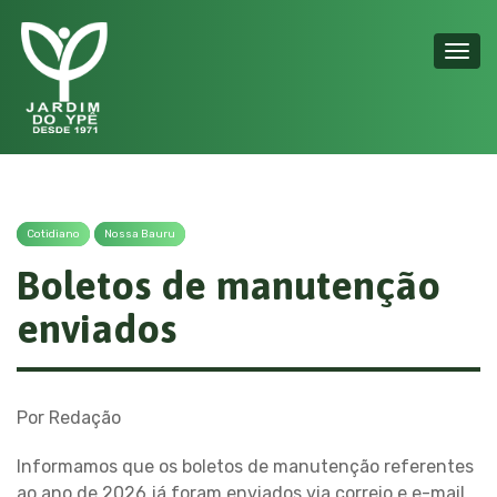
Toggl
navig
Cotidiano
Nossa Bauru
Boletos de manutenção
enviados
Por Redação
Informamos que os boletos de manutenção referentes
ao ano de 2026 já foram enviados via correio e e-mail,