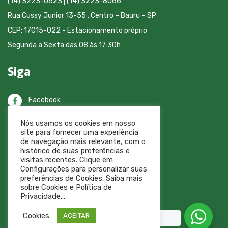
(14) 3223-0623 | (14) 3223-8066
Rua Cussy Junior 13-55 , Centro – Bauru – SP
CEP: 17015-022 - Estacionamento próprio
Segunda a Sexta das 08 às 17:30h
Siga
Facebook
Nós usamos os cookies em nosso
Instagram
site para fornecer uma experiência
de navegação mais relevante, com o
Busca no site
histórico de suas preferências e
visitas recentes. Clique em
Configurações para personalizar suas
preferências de Cookies. Saiba mais
sobre Cookies e Política de
Privacidade...
Cookies
ACEITAR
Fale Conosco