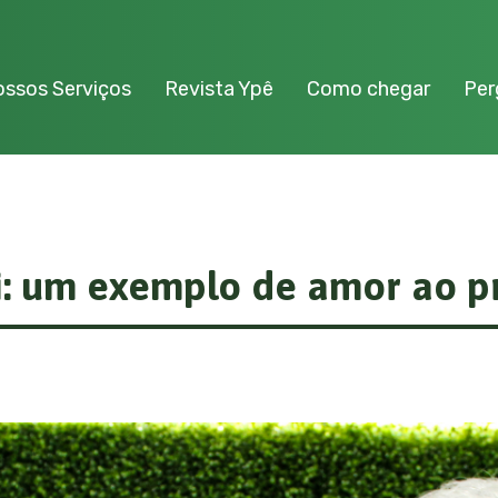
ssos Serviços
Revista Ypê
Como chegar
Per
i: um exemplo de amor ao p