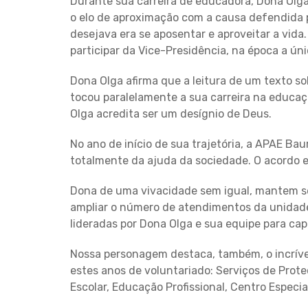
Durante sua carreira de educadora, Dona Olga
o elo de aproximação com a causa defendida p
desejava era se aposentar e aproveitar a vid
participar da Vice-Presidência, na época a ú
Dona Olga afirma que a leitura de um texto so
tocou paralelamente a sua carreira na educaç
Olga acredita ser um desígnio de Deus.
No ano de início de sua trajetória, a APAE Bau
totalmente da ajuda da sociedade. O acordo er
Dona de uma vivacidade sem igual, mantem se
ampliar o número de atendimentos da unidade
lideradas por Dona Olga e sua equipe para ca
Nossa personagem destaca, também, o incríve
estes anos de voluntariado: Serviços de Prote
Escolar, Educação Profissional, Centro Especia