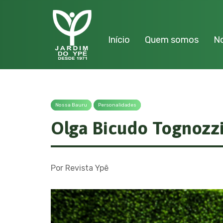
Início
Quem somos
No
Nossa Bauru
Personalidades
Olga Bicudo Tognozz
Por Revista Ypê