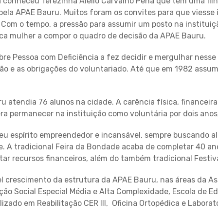
 conheceu Terezinha Aiello Carvalho Pena que tem uma filh
ela APAE Bauru. Muitos foram os convites para que viesse i
a. Com o tempo, a pressão para assumir um posto na institu
nica mulher a compor o quadro de decisão da APAE Bauru.
bre Pessoa com Deficiência a fez decidir e mergulhar nesse
ão e as obrigações do voluntariado. Até que em 1982 assum
ru atendia 76 alunos na cidade. A carência física, financei
a permanecer na instituição como voluntária por dois anos,
u espírito empreendedor e incansável, sempre buscando alt
. A tradicional Feira da Bondade acaba de completar 40 an
ptar recursos financeiros, além do também tradicional Fest
l crescimento da estrutura da APAE Bauru, nas áreas da As
ção Social Especial Média e Alta Complexidade, Escola de E
lizado em Reabilitação CER III, Oficina Ortopédica e Labora