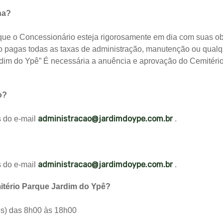
na?
sde que o Concessionário esteja rigorosamente em dia com suas
o pagas todas as taxas de administração, manutenção ou qualqu
dim do Ypê” É necessária a anuência e aprovação do Cemitéri
o?
administracao@jardimdoype.com.br
s do e-mail
.
administracao@jardimdoype.com.br
s do e-mail
.
itério Parque Jardim do Ypê?
os) das 8h00 às 18h00