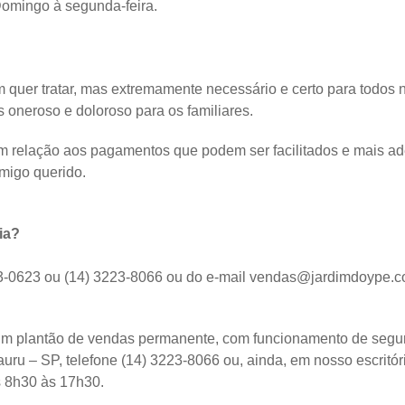
omingo à segunda-feira.
uer tratar, mas extremamente necessário e certo para todos n
 oneroso e doloroso para os familiares.
m relação aos pagamentos que podem ser facilitados e mais ad
migo querido.
ia?
3-0623 ou (14) 3223-8066 ou do e-mail vendas@jardimdoype.co
m plantão de vendas permanente, com funcionamento de segun
uru – SP, telefone (14) 3223-8066 ou, ainda, em nosso escritór
s 8h30 às 17h30.