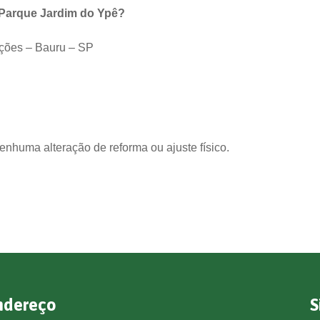
o Parque Jardim do Ypê?
ações – Bauru – SP
nhuma alteração de reforma ou ajuste físico.
ndereço
S