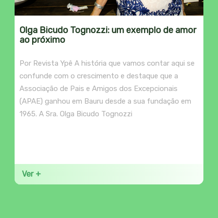
Olga Bicudo Tognozzi: um exemplo de amor
ao próximo
Por Revista Ypê A história que vamos contar aqui se
confunde com o crescimento e destaque que a
Associação de Pais e Amigos dos Excepcionais
(APAE) ganhou em Bauru desde a sua fundação em
1965. A Sra. Olga Bicudo Tognozzi
Ver +